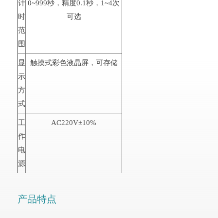
计
0~999秒，精度0.1秒，1~4次
时
可选
范
围
显
触摸式彩色液晶屏，可存储
示
方
式
工
AC220V±10%
作
电
源
产品特点