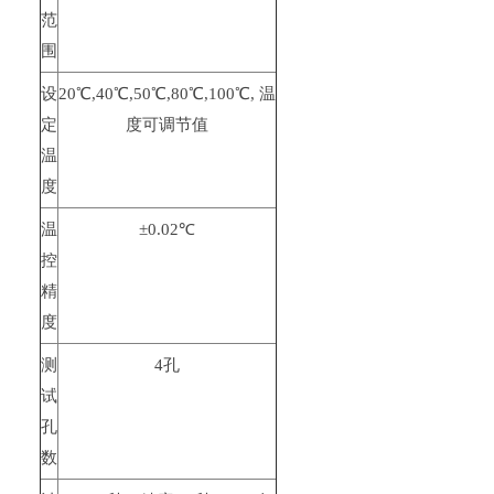
范
围
设
20℃,40℃,50℃,80℃,100℃, 温
定
度可调节值
温
度
温
±0.02℃
控
精
度
测
4孔
试
孔
数